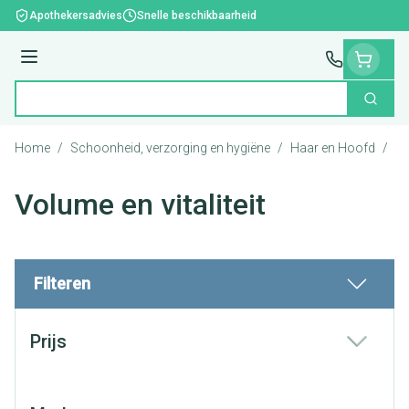
Ga naar de inhoud
Apothekersadvies
Snelle beschikbaarheid
Menu
Zoek
Product, merk, categorie...
Home
/
Schoonheid, verzorging en hygiëne
/
Haar en Hoofd
/
Vo
Volume en vitaliteit
Filteren
Doorgaan naar productlijst
Prijs
filter