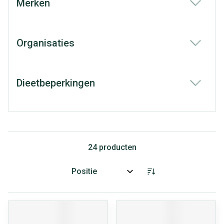
Merken
filter
Organisaties
filter
Dieetbeperkingen
filter
24
producten
Sorteer op: