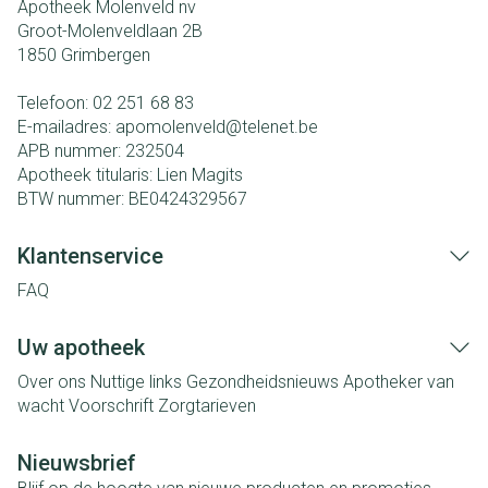
Apotheek Molenveld nv
Groot-Molenveldlaan 2B
1850
Grimbergen
Telefoon:
02 251 68 83
E-mailadres:
apomolenveld@
telenet.be
APB nummer:
232504
Apotheek titularis:
Lien Magits
BTW nummer:
BE0424329567
Klantenservice
FAQ
Uw apotheek
Over ons
Nuttige links
Gezondheidsnieuws
Apotheker van
wacht
Voorschrift
Zorgtarieven
Nieuwsbrief