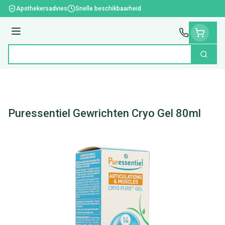
Ga naar de inhoud
Apothekersadvies
Snelle beschikbaarheid
Menu
Zoek
Product, merk, categorie...
Puressentiel Gewrichten Cryo Gel 80ml