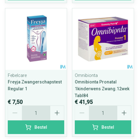
Febelcare
Omnibionta
Freyja Zwangerschapstest
Omnibionta Pronatal
Regular 1
1kinderwens Zwang.12wek
Tabl84
€ 7,50
€ 41,95
Aantal
Aantal
Bestel
Bestel