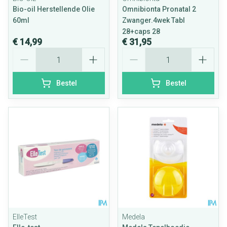
Bio-oil Herstellende Olie
Omnibionta Pronatal 2
60ml
Zwanger.4wek Tabl
28+caps 28
€ 14,99
€ 31,95
Aantal
Aantal
Bestel
Bestel
ElleTest
Medela