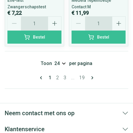
Elle-test
Medela Tepelhoedje
Zwangerschapstest
Contact M
€ 7,22
€ 11,99
Aantal
Aantal
Bestel
Bestel
Toon
per pagina
Pagina's
U lees momenteel pagina
Pagina
Pagina
Pagina
1
2
3
...
19
Neem contact met ons op
Klantenservice