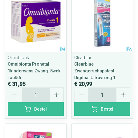
Omnibionta
Clearblue
Omnibionta Pronatal
Clearblue
1kinderwens Zwang. 8wek
Zwangerschapstest
Tabl56
Digitaal Ultravroeg 1
€ 31,95
€ 20,99
Aantal
Aantal
Bestel
Bestel