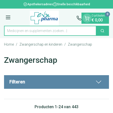
Dia 1 van 1
Ga naar de inhoud
Apothekersadvies
Snelle beschikbaarheid
0
0 artikelen
Menu
€ 0,00
Medicijnen en suppl
Zoek
Product, merk, categorie...
Home
/
Zwangerschap en kinderen
/
Zwangerschap
Zwangerschap
Filteren
Producten
1
-
24
van
443