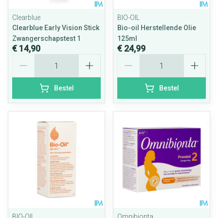
Clearblue
BIO-OIL
Clearblue Early Vision Stick
Bio-oil Herstellende Olie
Zwangerschapstest 1
125ml
€ 14,90
€ 24,99
Aantal
Aantal
Bestel
Bestel
BIO-OIL
Omnibionta