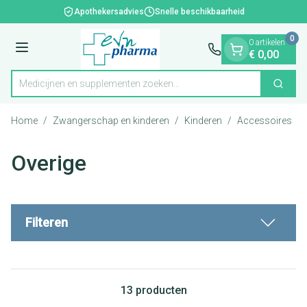
Dia 1 van 1
Ga naar de inhoud
Apothekersadvies
Snelle beschikbaarheid
0
0 artikelen
Menu
€ 0,00
Medicijnen en supplementen zoeken...
Zoek
Product, merk, categorie...
Home
/
Zwangerschap en kinderen
/
Kinderen
/
Accessoires
/
Overige
Filteren
13
producten