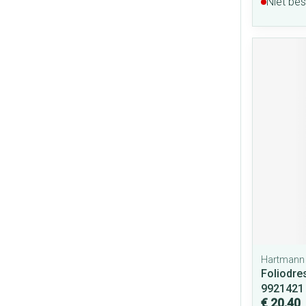
Niet be
Hartmann
Foliodre
9921421
€ 20,40