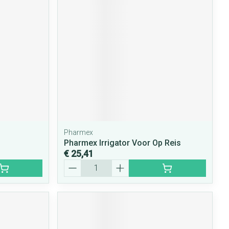
rende
Parfums en
geurproducten
Pharmex
Pharmex Irrigator Voor Op Reis
€ 25,41
CBD
Aantal