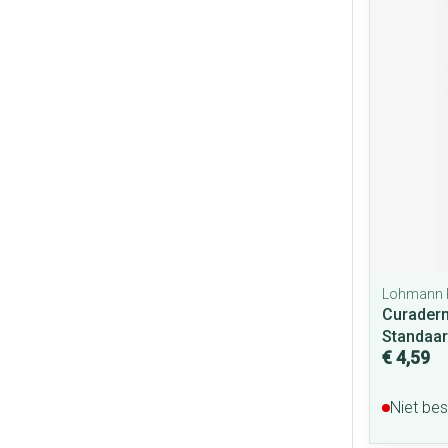
Lohmann 
Curaderm
Standaa
€ 4,59
Niet be