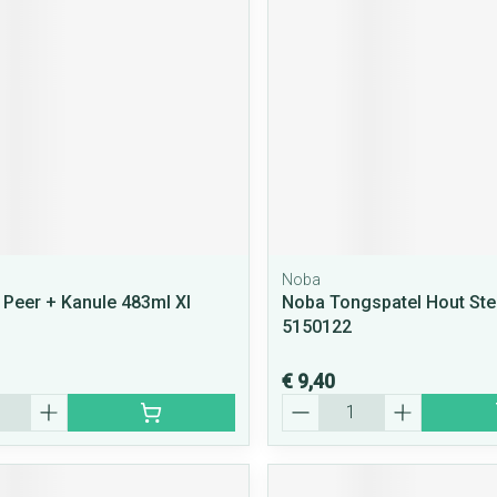
Noba
Peer + Kanule 483ml Xl
Noba Tongspatel Hout Ster
5150122
€ 9,40
Aantal