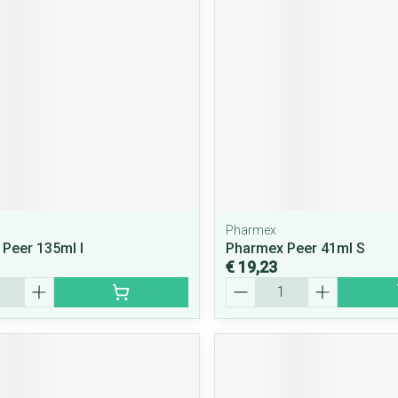
rging
Supplementen
Insectenwe
middelen
ssen
 geïrriteerde
Pharmex
Peer 135ml l
Pharmex Peer 41ml S
€ 19,23
Zelfbruiner
Scheren
Aantal