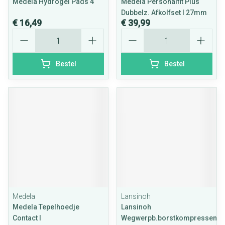
Medela Hydrogel Pads 4
Medela Personalfit Plus
Dubbelz. Afkolfset l 27mm
€ 16,49
€ 39,99
Aantal
Aantal
Bestel
Bestel
Medela
Lansinoh
Medela Tepelhoedje
Lansinoh
Contact l
Wegwerpb.borstkompressen