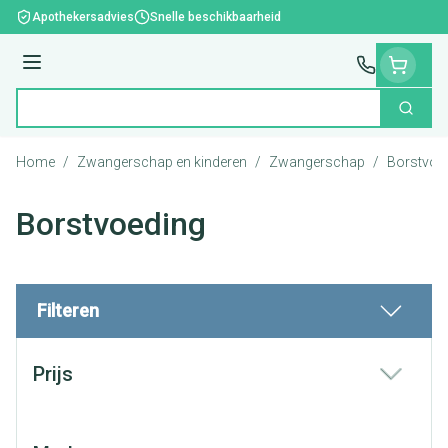
Ga naar de inhoud
Apothekersadvies
Snelle beschikbaarheid
Menu
Zoek
Product, merk, categorie...
Home
/
Zwangerschap en kinderen
/
Zwangerschap
/
Borstvoe
Borstvoeding
Filteren
Doorgaan naar productlijst
Prijs
filter