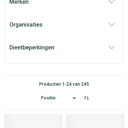
Merken
filter
Organisaties
filter
Dieetbeperkingen
filter
Producten
1
-
24
van
245
Sorteer op: