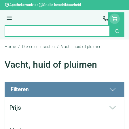
Ga naar de inhoud
Apothekersadvies
Snelle beschikbaarheid
Menu
Zoek
Product, merk, categorie...
Home
/
Dieren en insecten
/
Vacht, huid of pluimen
Vacht, huid of pluimen
Filteren
Doorgaan naar productlijst
Prijs
filter