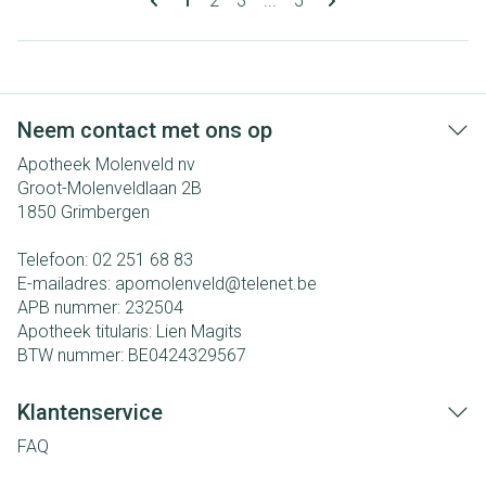
1
2
3
...
5
Neem contact met ons op
Apotheek Molenveld nv
Groot-Molenveldlaan 2B
1850
Grimbergen
Telefoon:
02 251 68 83
E-mailadres:
apomolenveld@
telenet.be
APB nummer:
232504
Apotheek titularis:
Lien Magits
BTW nummer:
BE0424329567
Klantenservice
FAQ