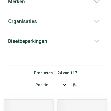
Merken
filter
Organisaties
filter
Dieetbeperkingen
filter
Producten
1
-
24
van
117
Sorteer op: