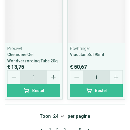
Prodivet
Boehringer
Chenidine Gel
Viacutan Sol 95ml
Wondverzorging Tube 20g
€ 13,75
€ 50,67
Aantal
Aantal
Bestel
Bestel
Toon
per pagina
Pagina's
U lees momenteel pagina
Pagina
Pagina
Pagina