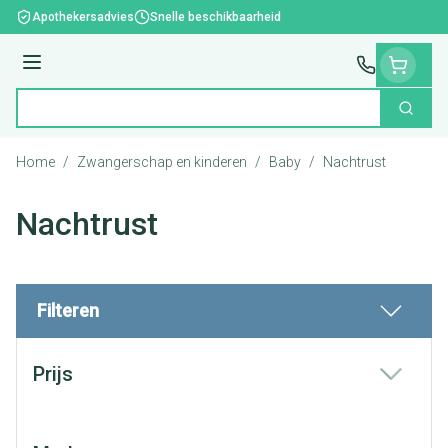
Ga naar de inhoud
Apothekersadvies
Snelle beschikbaarheid
Menu
Zoek
Product, merk, categorie...
Home
/
Zwangerschap en kinderen
/
Baby
/
Nachtrust
Nachtrust
Filteren
Doorgaan naar productlijst
Prijs
filter