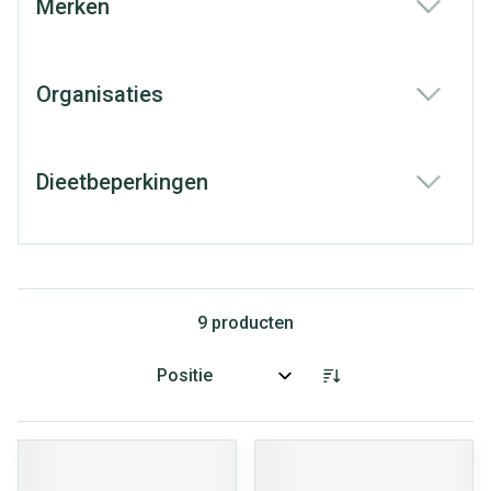
Merken
filter
Organisaties
filter
Dieetbeperkingen
filter
9
producten
Sorteer op: