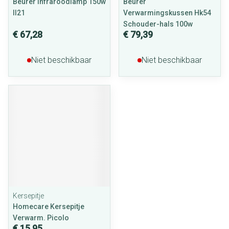
Beurer Infraroodlamp 150w
Beurer
Il21
Verwarmingskussen Hk54
Schouder-hals 100w
€ 67,28
€ 79,39
Niet beschikbaar
Niet beschikbaar
Kersepitje
Homecare Kersepitje
Verwarm. Picolo
€ 15,95