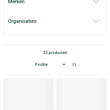
Merken
filter
Organisaties
filter
23
producten
Sorteer op: