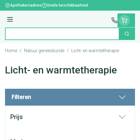
Ga naar de inhoud
Apothekersadvies
Snelle beschikbaarheid
Menu
Zoek
Product, merk, categorie...
Home
/
Natuur geneeskunde
/
Licht- en warmtetherapie
Licht- en warmtetherapie
Filteren
Doorgaan naar productlijst
Prijs
filter