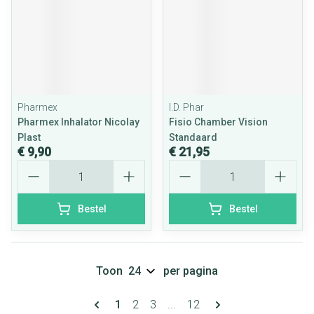
Pharmex
I.D. Phar
Pharmex Inhalator Nicolay
Fisio Chamber Vision
Plast
Standaard
€ 9,90
€ 21,95
Aantal
Aantal
Bestel
Bestel
Toon
per pagina
Pagina's
U lees momenteel pagina
Pagina
Pagina
Pagina
1
2
3
...
12