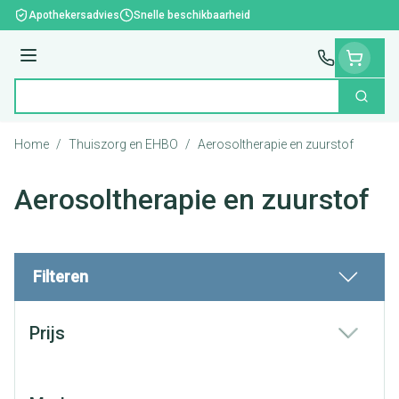
Ga naar de inhoud
Apothekersadvies
Snelle beschikbaarheid
Menu
Zoek
Product, merk, categorie...
Home
/
Thuiszorg en EHBO
/
Aerosoltherapie en zuurstof
Aerosoltherapie en zuurstof
Filteren
Doorgaan naar productlijst
Prijs
filter