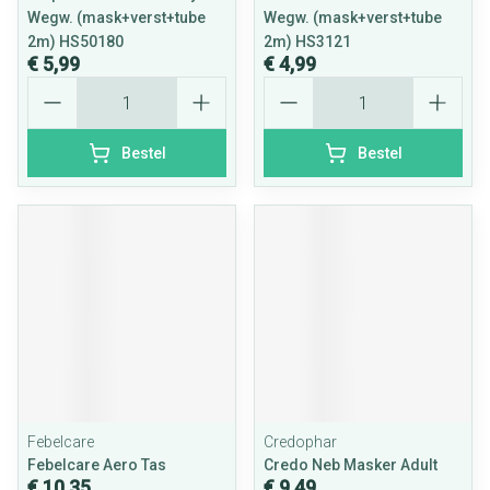
Wegw. (mask+verst+tube
Wegw. (mask+verst+tube
2m) HS50180
2m) HS3121
€ 5,99
€ 4,99
Aantal
Aantal
Bestel
Bestel
Febelcare
Credophar
Febelcare Aero Tas
Credo Neb Masker Adult
€ 10,35
€ 9,49