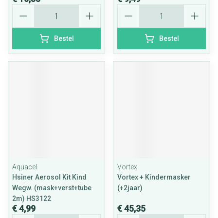
Aantal
Aantal
Bestel
Bestel
Aquacel
Vortex
Hsiner Aerosol Kit Kind
Vortex + Kindermasker
Wegw. (mask+verst+tube
(+2jaar)
2m) HS3122
€ 4,99
€ 45,35