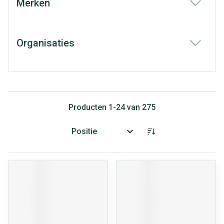
Merken
filter
Organisaties
filter
Producten
1
-
24
van
275
Sorteer op: