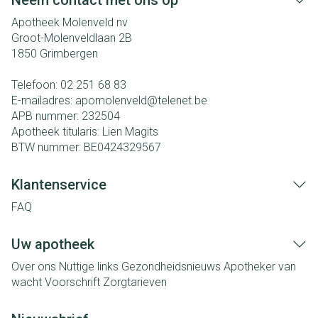
Neem contact met ons op
Apotheek Molenveld nv
Groot-Molenveldlaan 2B
1850
Grimbergen
Telefoon:
02 251 68 83
E-mailadres:
apomolenveld@
telenet.be
APB nummer:
232504
Apotheek titularis:
Lien Magits
BTW nummer:
BE0424329567
Klantenservice
FAQ
Uw apotheek
Over ons
Nuttige links
Gezondheidsnieuws
Apotheker van
wacht
Voorschrift
Zorgtarieven