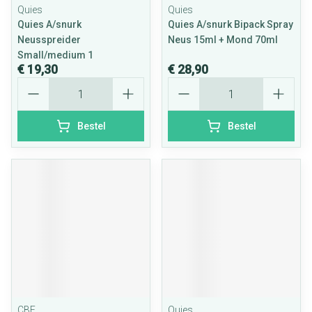
Quies
Quies
Quies A/snurk
Quies A/snurk Bipack Spray
Neusspreider
Neus 15ml + Mond 70ml
Small/medium 1
€ 19,30
€ 28,90
Aantal
Aantal
Bestel
Bestel
CBF
Quies