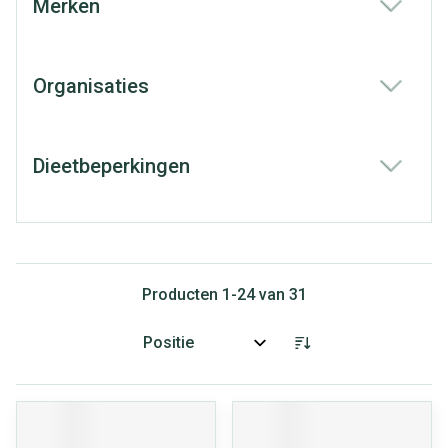
Merken
filter
Organisaties
filter
Dieetbeperkingen
filter
Producten
1
-
24
van
31
Sorteer op: