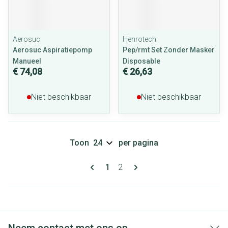
Aerosuc
Henrotech
Aerosuc Aspiratiepomp
Pep/rmt Set Zonder Masker
Manueel
Disposable
€ 74,08
€ 26,63
Niet beschikbaar
Niet beschikbaar
Toon
per pagina
Pagina's
U lees momenteel pagina
Pagina
1
2