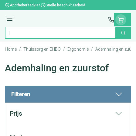
Ga naar de inhoud
Apothekersadvies
Snelle beschikbaarheid
Menu
Zoek
Product, merk, categorie...
Home
/
Thuiszorg en EHBO
/
Ergonomie
/
Ademhaling en zuurs
Ademhaling en zuurstof
Filteren
Doorgaan naar productlijst
Prijs
filter