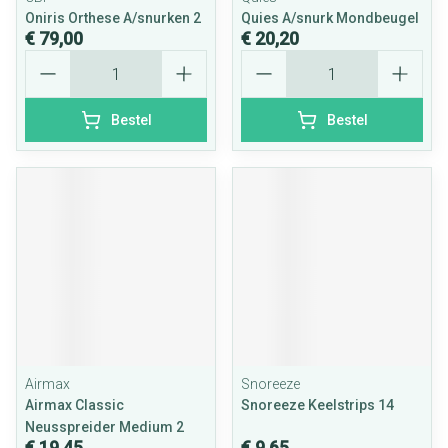
Oniris Orthese A/snurken 2
Quies A/snurk Mondbeugel
€ 79,00
€ 20,20
Aantal
Aantal
Bestel
Bestel
Airmax
Snoreeze
Airmax Classic
Snoreeze Keelstrips 14
Neusspreider Medium 2
€ 19,45
€ 9,65