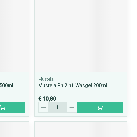
rende
Parfums en
geurproducten
Mustela
 500ml
Mustela Pn 2in1 Wasgel 200ml
CBD
€ 10,80
Aantal