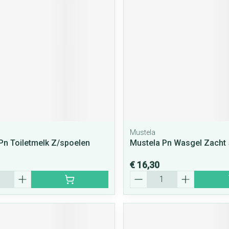
rging
Supplementen
Insectenwe
middelen
ssen
 geïrriteerde
Mustela
Pn Toiletmelk Z/spoelen
Mustela Pn Wasgel Zacht
Zelfbruiner
Scheren
€ 16,30
Aantal