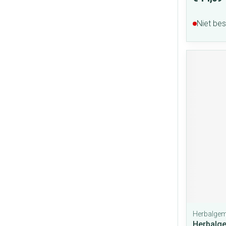
Niet be
Herbalge
Herbalg