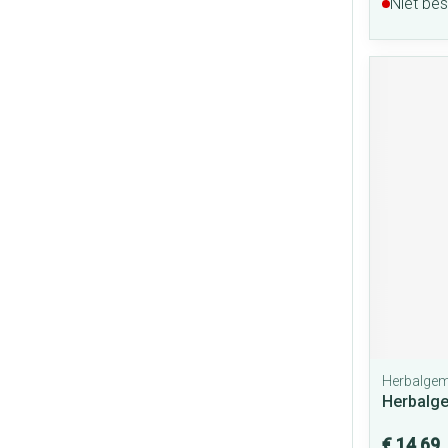
Niet be
Herbalge
Herbalge
€ 14,69