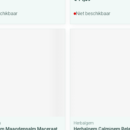
schikbaar
Niet beschikbaar
m
Herbalgem
em Maagdenpalm Maceraat
Herbalgem Calmigem Rel