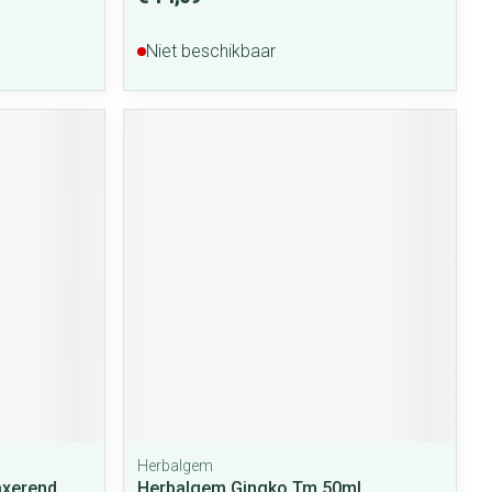
Niet beschikbaar
Herbalgem
axerend
Herbalgem Gingko Tm 50ml