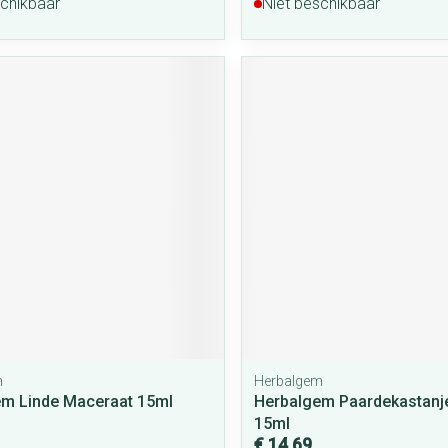
schikbaar
Niet beschikbaar
m
Herbalgem
m Linde Maceraat 15ml
Herbalgem Paardekastanj
15ml
€ 14,69