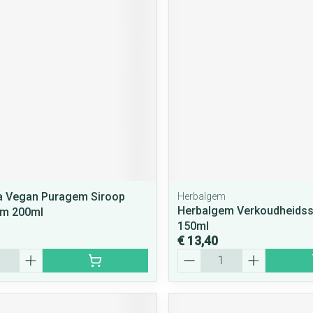
rging
Supplementen
Insectenwe
middelen
ssen
 geïrriteerde
a Vegan Puragem Siroop
Herbalgem
Zelfbruiner
Scheren
Herbalgem Verkoudheidss
em 200ml
150ml
€ 13,40
Aantal