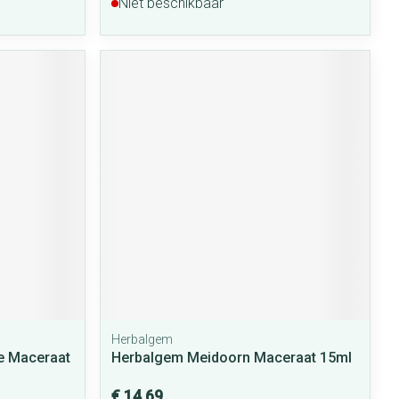
Niet beschikbaar
Herbalgem
e Maceraat
Herbalgem Meidoorn Maceraat 15ml
€ 14,69