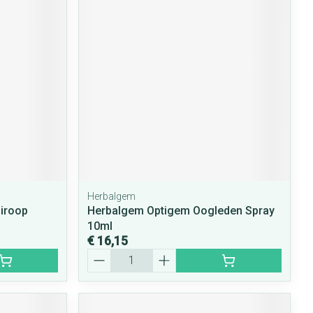
rende
Parfums en
geurproducten
Herbalgem
CBD
iroop
Herbalgem Optigem Oogleden Spray
10ml
€ 16,15
Aantal