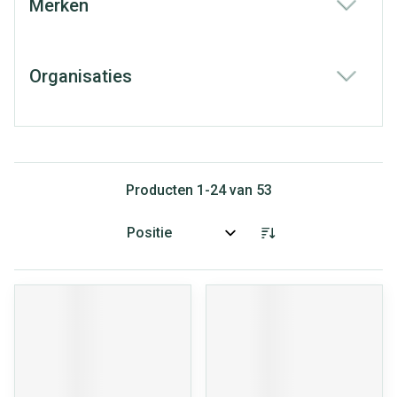
Merken
filter
Organisaties
filter
Producten
1
-
24
van
53
Sorteer op: