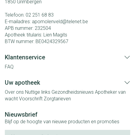
1850
Grimbergen
Telefoon:
02 251 68 83
E-mailadres:
apomolenveld@
telenet.be
APB nummer:
232504
Apotheek titularis:
Lien Magits
BTW nummer:
BE0424329567
Klantenservice
FAQ
Uw apotheek
Over ons
Nuttige links
Gezondheidsnieuws
Apotheker van
wacht
Voorschrift
Zorgtarieven
Nieuwsbrief
Blijf op de hoogte van nieuwe producten en promoties
E-mail adres