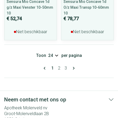
Sensura Mio Concave 1d
Sensura Mio Concave 1d
g/z Maxi Venster 10-50mm
O/z Maxi Transp 10-60mm
10
10
€ 52,74
€ 78,77
Niet beschikbaar
Niet beschikbaar
Toon
per pagina
Pagina's
U lees momenteel pagina
Pagina
Pagina
1
2
3
Neem contact met ons op
Apotheek Molenveld nv
Groot-Molenveldlaan 2B