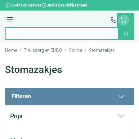
Ga naar de inhoud
Apothekersadvies
Snelle beschikbaarheid
Menu
Zoek
Product, merk, categorie...
Home
/
Thuiszorg en EHBO
/
Stoma
/
Stomazakjes
Stomazakjes
Filteren
Doorgaan naar productlijst
Prijs
filter