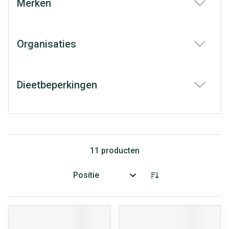
Merken
filter
Organisaties
filter
Dieetbeperkingen
filter
11
producten
Sorteer op: