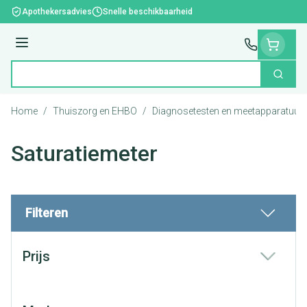
Ga naar de inhoud
Apothekersadvies
Snelle beschikbaarheid
Menu
Zoek
Product, merk, categorie...
Home
/
Thuiszorg en EHBO
/
Diagnosetesten en meetapparatuur
Saturatiemeter
Filteren
Doorgaan naar productlijst
Prijs
filter