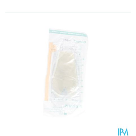
Makkelijk hanteerbaar
Breedte
125 mm
Navigeren door de elementen van de carrousel is mogelijk met
Druk om carrousel over te slaan
Druk op om naar carrouselnavigatie te gaan
Beschermfolie is voorzien van lipjes met ogen en met
1 vinger te openen
Lengte
350 mm
Universele connector: met een brede basis voor een
makkelijke en goede grip
Diepte
90 mm
Behoud
Kamertemperatuur (15°C - 25°C)