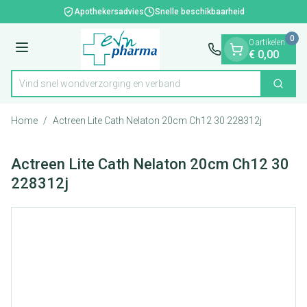
Dia 1 van 1
Ga naar de inhoud
Apothekersadvies
Snelle beschikbaarheid
0
0 artikelen
Menu
€ 0,00
Vind snel wondverzorging en verband
Zoek
Product, merk, categorie...
Home
/
Actreen Lite Cath Nelaton 20cm Ch12 30 228312j
Actreen Lite Cath Nelaton 20cm Ch12 30
228312j