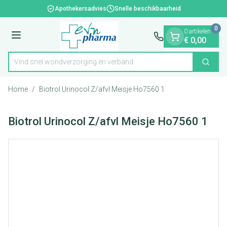
Dia 1 van 1
Ga naar de inhoud
Apothekersadvies
Snelle beschikbaarheid
0
0 artikelen
Menu
€ 0,00
Vind snel wondverzorging en verband
Zoek
Product, merk, categorie...
Home
/
Biotrol Urinocol Z/afvl Meisje Ho7560 1
Biotrol Urinocol Z/afvl Meisje Ho7560 1