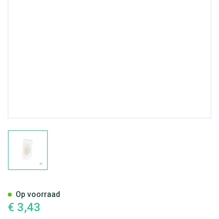
View larger image
Biotrol Urinocol Z/afvl Meisj
Op voorraad
€ 3,43