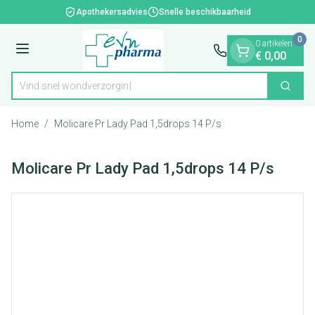
Dia 1 van 1
Ga naar de inhoud
Apothekersadvies
Snelle beschikbaarheid
0
0 artikelen
Menu
€ 0,00
Vind snel wondv
Zoek
Product, merk, categorie...
Home
/
Molicare Pr Lady Pad 1,5drops 14 P/s
Molicare Pr Lady Pad 1,5drops 14 P/s