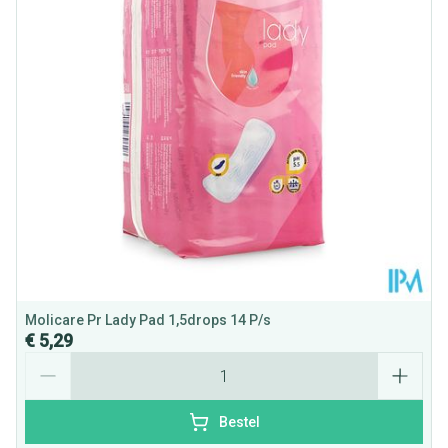
Hoeveelheid
14 p/s
Verpakking
Behoud
Kamertemperatuur (15°C - 25°C)
Molicare Pr Lady Pad 1,5drops 14 P/s
€ 5,29
Aantal
Bestel