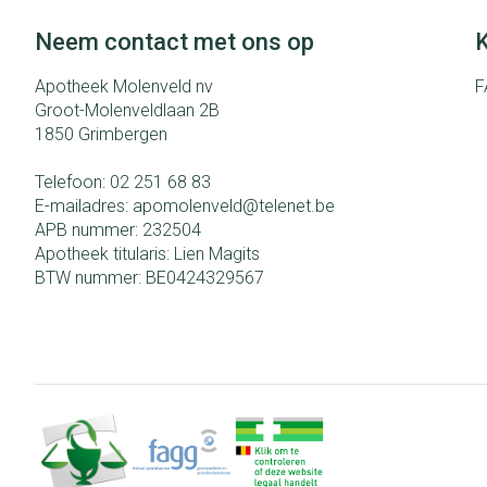
Neem contact met ons op
K
Apotheek Molenveld nv
F
Groot-Molenveldlaan 2B
1850
Grimbergen
Telefoon:
02 251 68 83
E-mailadres:
apomolenveld@
telenet.be
APB nummer:
232504
Apotheek titularis:
Lien Magits
BTW nummer:
BE0424329567