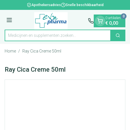
Dia 1 van 1
Ga naar de inhoud
Apothekersadvies
Snelle beschikbaarheid
0
0 artikelen
Menu
€ 0,00
Medicijnen en supplementen zoeken...
Zoek
Product, merk, categorie...
Home
/
Ray Cica Creme 50ml
Ray Cica Creme 50ml