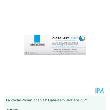
Lengte
98 mm
Diepte
22 mm
Hoeveelheid
7.5
Verpakking
Behoud
Kamertemperatuur (15°C - 25°C)
La Roche Posay Cicaplast Lipbalsem Barriere 7,5ml