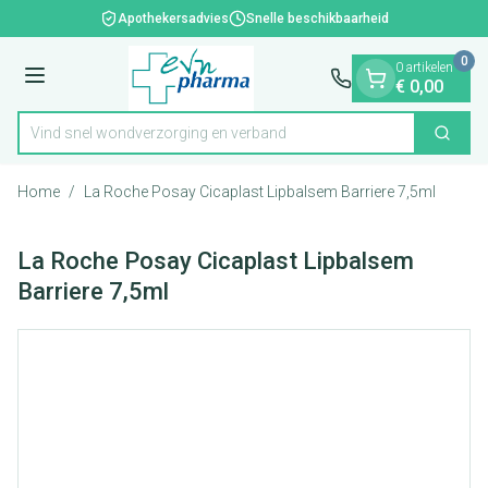
Dia 1 van 1
Ga naar de inhoud
Apothekersadvies
Snelle beschikbaarheid
0
0 artikelen
Menu
€ 0,00
Vind snel wondverzorging en ver
Zoek
Product, merk, categorie...
Home
/
La Roche Posay Cicaplast Lipbalsem Barriere 7,5ml
La Roche Posay Cicaplast Lipbalsem
Barriere 7,5ml