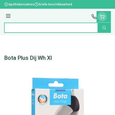
Ga naar de inhoud
Apothekersadvies
Snelle beschikbaarheid
Menu
Zoek
Product, merk, categorie...
Bota Plus Dij Wh Xl