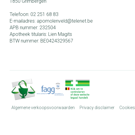
1850
Grimbergen
Telefoon:
02 251 68 83
E-mailadres:
apomolenveld@
telenet.be
APB nummer:
232504
Apotheek titularis:
Lien Magits
BTW nummer:
BE0424329567
Algemene verkoopsvoorwaarden
Privacy disclaimer
Cookies