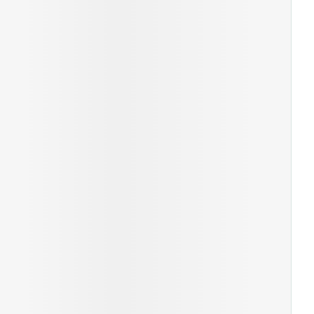
rende
Parfums en
geurproducten
CBD