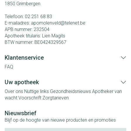
1850
Grimbergen
Telefoon:
02 251 68 83
E-mailadres:
apomolenveld@
telenet.be
APB nummer:
232504
Apotheek titularis:
Lien Magits
BTW nummer:
BE0424329567
Klantenservice
FAQ
Uw apotheek
Over ons
Nuttige links
Gezondheidsnieuws
Apotheker van
wacht
Voorschrift
Zorgtarieven
Nieuwsbrief
Blijf op de hoogte van nieuwe producten en promoties
E-mail adres