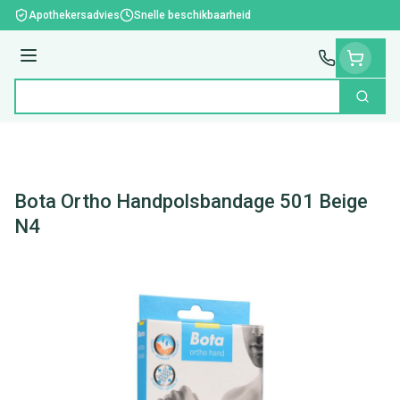
Ga naar de inhoud
Apothekersadvies
Snelle beschikbaarheid
Menu
Zoek
Product, merk, categorie...
Bota Ortho Handpolsbandage 501 Beige
N4