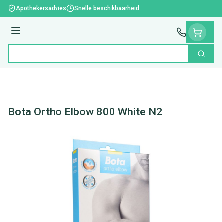
Ga naar de inhoud
Apothekersadvies
Snelle beschikbaarheid
Menu
Zoek
Product, merk, categorie...
Bota Ortho Elbow 800 White N2