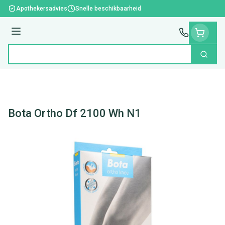
Ga naar de inhoud
Apothekersadvies
Snelle beschikbaarheid
Menu
Zoek
Product, merk, categorie...
Bota Ortho Df 2100 Wh N1