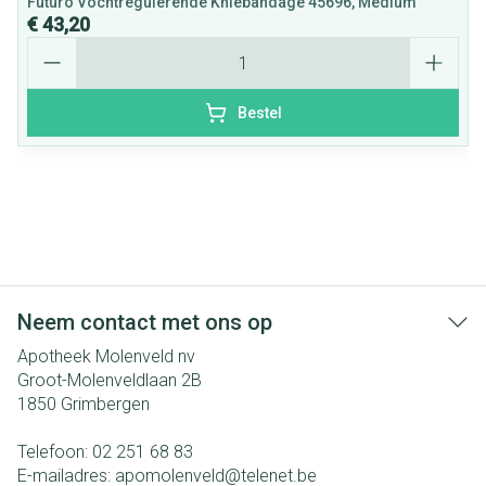
Futuro Vochtregulerende Kniebandage 45696, Medium
€ 43,20
Aantal
Bestel
Neem contact met ons op
Apotheek Molenveld nv
Groot-Molenveldlaan 2B
1850
Grimbergen
Telefoon:
02 251 68 83
E-mailadres:
apomolenveld@
telenet.be