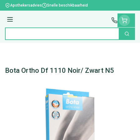
Ga naar de inhoud
Apothekersadvies
Snelle beschikbaarheid
Menu
Zoek
Product, merk, categorie...
Bota Ortho Df 1110 Noir/ Zwart N5