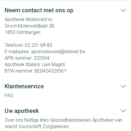
Neem contact met ons op
Apotheek Molenveld nv
Groot-Molenveldlaan 2B
1850
Grimbergen
Telefoon:
02 251 68 83
E-mailadres:
apomolenveld@
telenet.be
APB nummer:
232504
Apotheek titularis:
Lien Magits
BTW nummer:
BE0424329567
Klantenservice
FAQ
Uw apotheek
Over ons
Nuttige links
Gezondheidsnieuws
Apotheker van
wacht
Voorschrift
Zorgtarieven