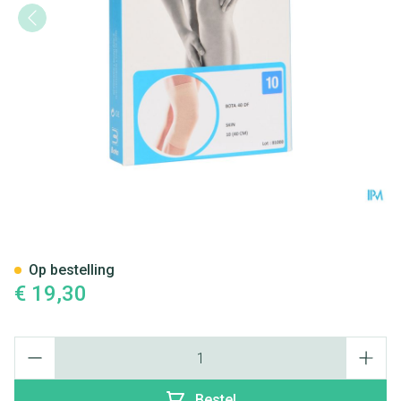
Bota 40 Df Knie N10 40,0cm
Op bestelling
€ 19,30
Aantal
Bestel