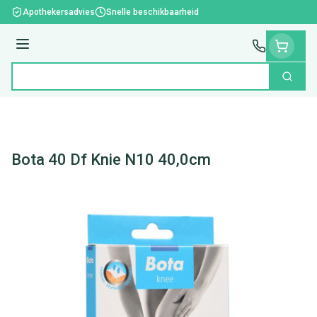
Ga naar de inhoud
Apothekersadvies
Snelle beschikbaarheid
Menu
Zoek
Product, merk, categorie...
Bota 40 Df Knie N10 40,0cm