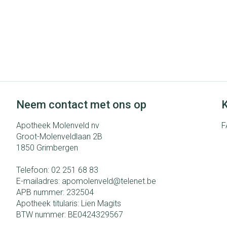
Neem contact met ons op
K
Apotheek Molenveld nv
F
Groot-Molenveldlaan 2B
1850
Grimbergen
Telefoon:
02 251 68 83
E-mailadres:
apomolenveld@
telenet.be
APB nummer:
232504
Apotheek titularis:
Lien Magits
BTW nummer:
BE0424329567