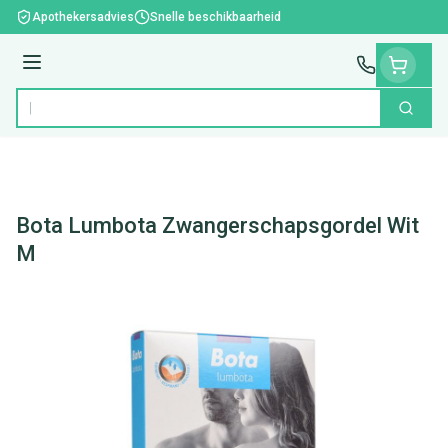
Ga naar de inhoud
Apothekersadvies
Snelle beschikbaarheid
Menu
Zoek
Product, merk, categorie...
Bota Lumbota Zwangerschapsgordel Wit
M