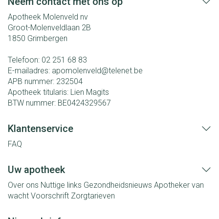
Neem contact met ons op
Apotheek Molenveld nv
Groot-Molenveldlaan 2B
1850
Grimbergen
Telefoon:
02 251 68 83
E-mailadres:
apomolenveld@
telenet.be
APB nummer:
232504
Apotheek titularis:
Lien Magits
BTW nummer:
BE0424329567
Klantenservice
FAQ
Uw apotheek
Over ons
Nuttige links
Gezondheidsnieuws
Apotheker van
wacht
Voorschrift
Zorgtarieven