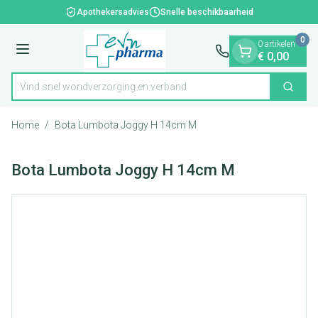
Dia 1 van 1
Ga naar de inhoud
Apothekersadvies
Snelle beschikbaarheid
0
0 artikelen
Menu
€ 0,00
Vind snel wondverzorging en verband
Zoek
Product, merk, categorie...
Home
/
Bota Lumbota Joggy H 14cm M
Bota Lumbota Joggy H 14cm M