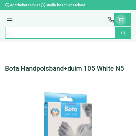
Ga naar de inhoud
Apothekersadvies
Snelle beschikbaarheid
Menu
Zoek
Product, merk, categorie...
Bota Handpolsband+duim 105 White N5