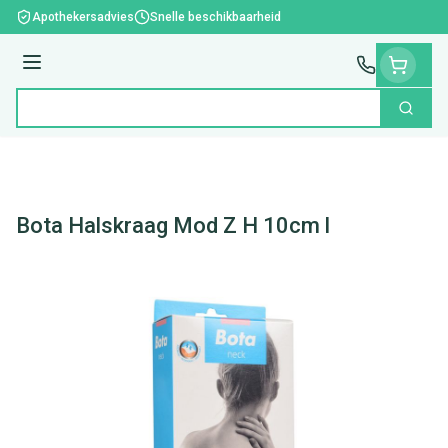
Ga naar de inhoud
Apothekersadvies
Snelle beschikbaarheid
Menu
Zoek
Product, merk, categorie...
Bota Halskraag Mod Z H 10cm l