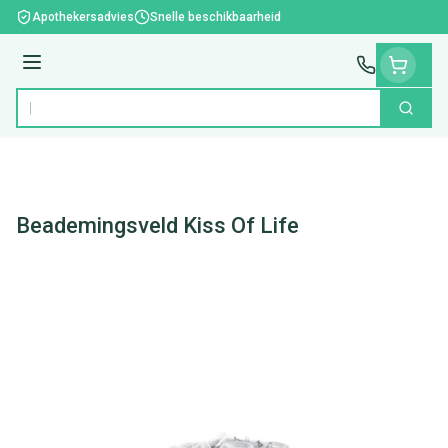
Ga naar de inhoud
Apothekersadvies
Snelle beschikbaarheid
Menu
Zoek
Product, merk, categorie...
Beademingsveld Kiss Of Life