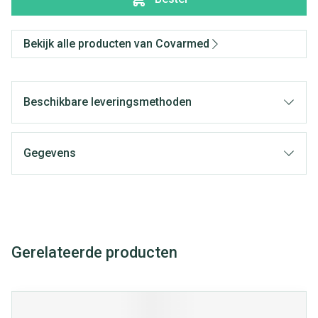
Bekijk alle producten van Covarmed
Beschikbare leveringsmethoden
Gegevens
Gerelateerde producten
Navigeren door de elementen van de carrousel is mogelijk met
Druk om carrousel over te slaan
Druk op om naar carrouselnavigatie te gaan