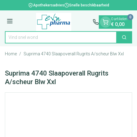
Dia 1 van 1
Ga naar de inhoud
Apothekersadvies
Snelle beschikbaarheid
0
0 artikelen
Menu
€ 0,00
Vind s
Zoek
Product, merk, categorie...
Home
/
Suprima 4740 Slaapoverall Rugrits A/scheur Blw Xxl
Suprima 4740 Slaapoverall Rugrits
A/scheur Blw Xxl