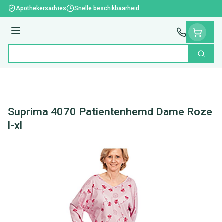
Ga naar de inhoud
Apothekersadvies
Snelle beschikbaarheid
Menu
Zoek
Product, merk, categorie...
Suprima 4070 Patientenhemd Dame Roze
l-xl