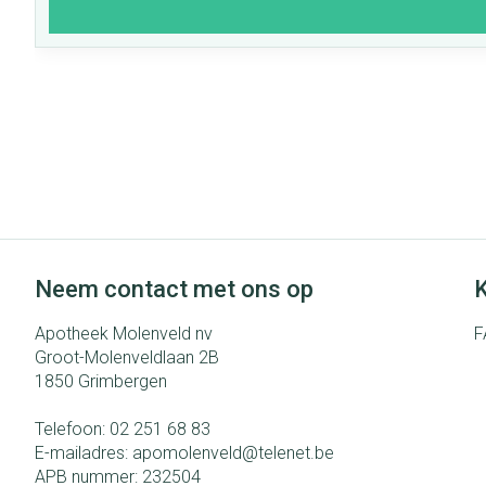
Neem contact met ons op
K
Apotheek Molenveld nv
F
Groot-Molenveldlaan 2B
1850
Grimbergen
Telefoon:
02 251 68 83
E-mailadres:
apomolenveld@
telenet.be
APB nummer:
232504