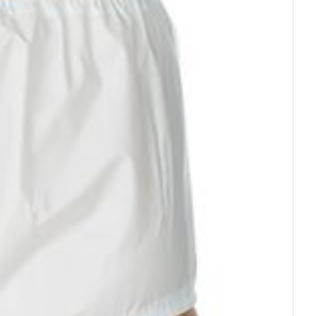
rende
Parfums en
geurproducten
CBD