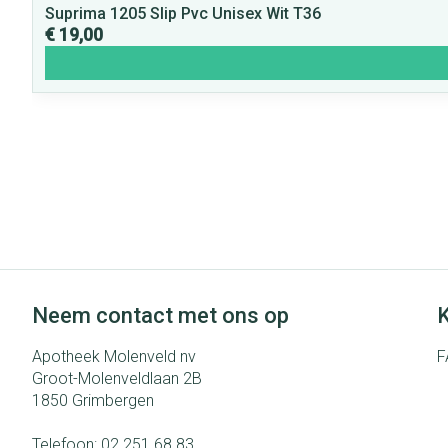
Suprima 1205 Slip Pvc Unisex Wit T36
€ 19,00
Neem contact met ons op
K
Apotheek Molenveld nv
F
Groot-Molenveldlaan 2B
1850
Grimbergen
Telefoon:
02 251 68 83