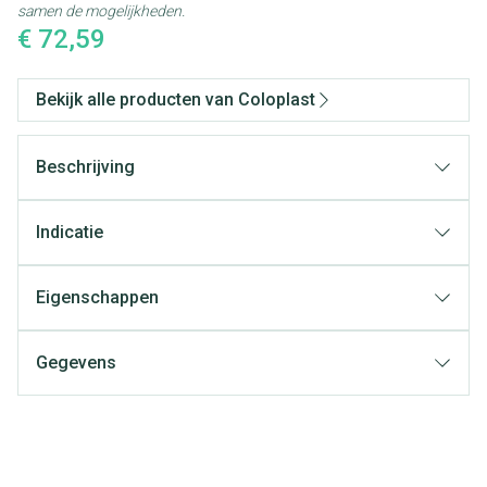
samen de mogelijkheden.
€ 72,59
Bekijk alle producten van Coloplast
Beschrijving
Indicatie
BodyFit™ Technologie
gesloten:
Eigenschappen
Gegevens
Click:
CNK
3112554
Organisaties
Coloplast Belgium