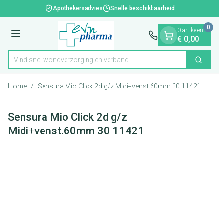
Dia 1 van 1
Ga naar de inhoud
Apothekersadvies
Snelle beschikbaarheid
0
0 artikelen
Menu
€ 0,00
Vind snel wondverzorging en verba
Zoek
Product, merk, categorie...
Home
/
Sensura Mio Click 2d g/z Midi+venst.60mm 30 11421
Sensura Mio Click 2d g/z
Midi+venst.60mm 30 11421