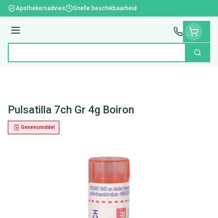
Ga naar de inhoud
Apothekersadvies
Snelle beschikbaarheid
Menu
Zoek
Product, merk, categorie...
Pulsatilla 7ch Gr 4g Boiron
Geneesmiddel