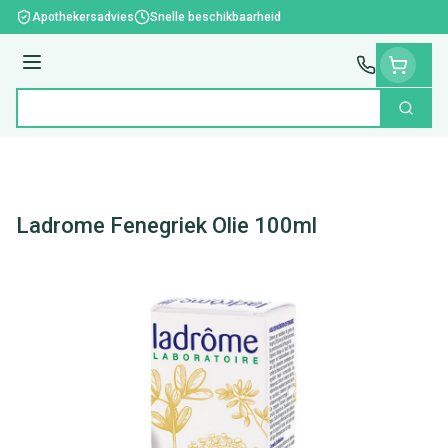
Ga naar de inhoud
Apothekersadvies
Snelle beschikbaarheid
Menu
Zoek
Product, merk, categorie...
Ladrome Fenegriek Olie 100ml