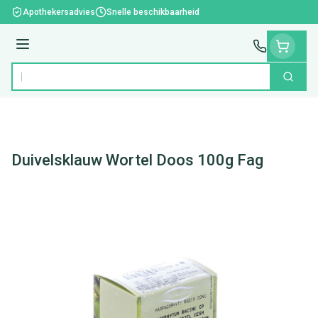
Ga naar de inhoud
Apothekersadvies
Snelle beschikbaarheid
Menu
Zoek
Product, merk, categorie...
Duivelsklauw Wortel Doos 100g Fag