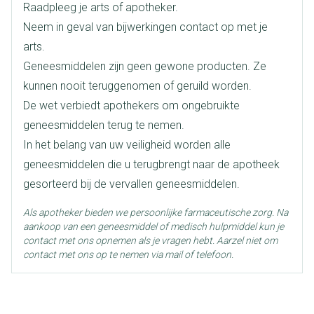
Raadpleeg je arts of apotheker.
Lengte
58 mm
Neem in geval van bijwerkingen contact op met je
arts.
Diepte
15 mm
Geneesmiddelen zijn geen gewone producten. Ze
kunnen nooit teruggenomen of geruild worden.
Hoeveelheid
De wet verbiedt apothekers om ongebruikte
4
Verpakking
geneesmiddelen terug te nemen.
In het belang van uw veiligheid worden alle
Behoud
Kamertemperatuur (15°C - 25°C)
geneesmiddelen die u terugbrengt naar de apotheek
gesorteerd bij de vervallen geneesmiddelen.
Als apotheker bieden we persoonlijke farmaceutische zorg. Na
aankoop van een geneesmiddel of medisch hulpmiddel kun je
contact met ons opnemen als je vragen hebt. Aarzel niet om
contact met ons op te nemen via mail of telefoon.