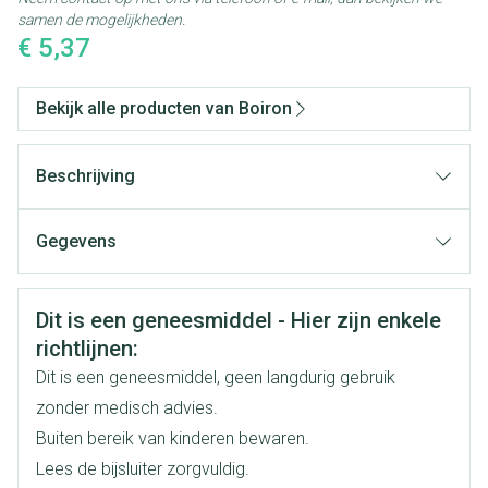
samen de mogelijkheden.
€ 5,37
Bekijk alle producten van Boiron
Beschrijving
Gegevens
CNK
3132172
Veiligheidsinformatie
Dit is een geneesmiddel - Hier zijn enkele
Organisaties
Boiron
richtlijnen:
Dit is een geneesmiddel, geen langdurig gebruik
Merken
Boiron
zonder medisch advies.
Buiten bereik van kinderen bewaren.
Breedte
17 mm
Lees de bijsluiter zorgvuldig.