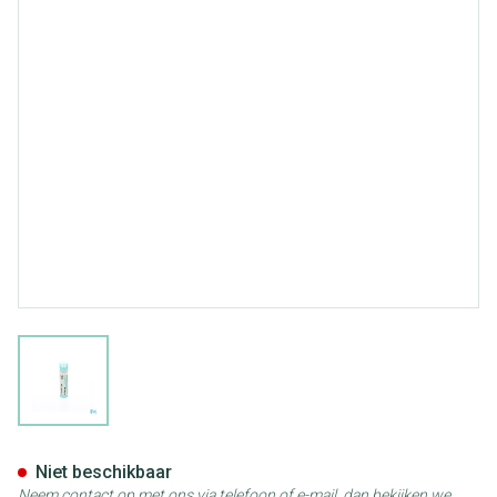
View larger image
Corallium Rubrum 05ch Gr 4g
Niet beschikbaar
Neem contact op met ons via telefoon of e-mail, dan bekijken we