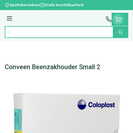
Ga naar de inhoud
Apothekersadvies
Snelle beschikbaarheid
Menu
Zoek
Product, merk, categorie...
Conveen Beenzakhouder Small 2