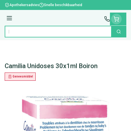
Ga naar de inhoud
Apothekersadvies
Snelle beschikbaarheid
Menu
Zoek
Product, merk, categorie...
Camilia Unidoses 30x1ml Boiron
Geneesmiddel