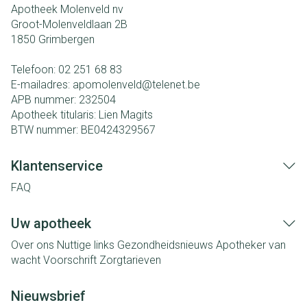
Apotheek Molenveld nv
Groot-Molenveldlaan 2B
1850
Grimbergen
Telefoon:
02 251 68 83
E-mailadres:
apomolenveld@
telenet.be
APB nummer:
232504
Apotheek titularis:
Lien Magits
BTW nummer:
BE0424329567
Klantenservice
FAQ
Uw apotheek
Over ons
Nuttige links
Gezondheidsnieuws
Apotheker van
wacht
Voorschrift
Zorgtarieven
Nieuwsbrief