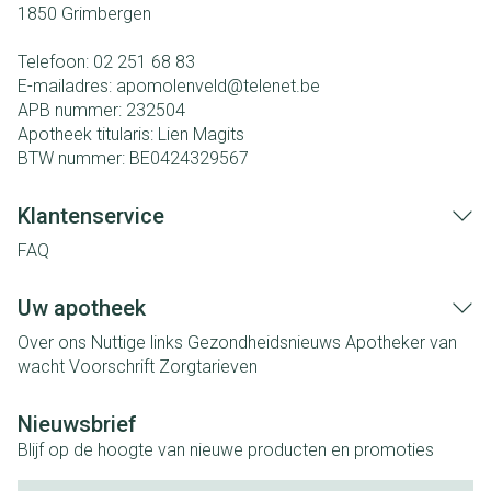
1850
Grimbergen
Telefoon:
02 251 68 83
E-mailadres:
apomolenveld@
telenet.be
APB nummer:
232504
Apotheek titularis:
Lien Magits
BTW nummer:
BE0424329567
Klantenservice
FAQ
Uw apotheek
Over ons
Nuttige links
Gezondheidsnieuws
Apotheker van
wacht
Voorschrift
Zorgtarieven
Nieuwsbrief
Blijf op de hoogte van nieuwe producten en promoties
E-mail adres