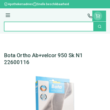
Ga naar de inhoud
Apothekersadvies
Snelle beschikbaarheid
Menu
Zoek
Product, merk, categorie...
Bota Ortho Ab+velcor 950 Sk N1
22600116