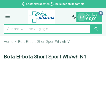
Dia 1 van 1
Ga naar de inhoud
Apothekersadvies
Snelle beschikbaarheid
0
0 artikelen
Menu
€ 0,00
Vind snel wondverzorg
Zoek
Product, merk, categorie...
Home
/
Bota El-bota Short Sport Wh/wh N1
Bota El-bota Short Sport Wh/wh N1