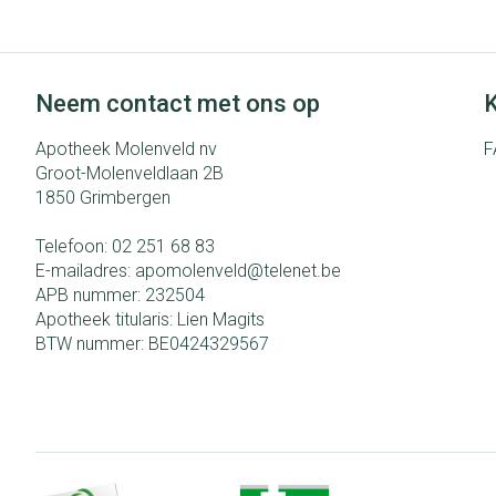
Haar
Pillendozen en
Gezichtsverzo
accessoires
Neem contact met ons op
K
Pigmentstoorni
Apotheek Molenveld nv
F
Gevoelige huid -
Groot-Molenveldlaan 2B
huid
1850
Grimbergen
Gemengde huid
Telefoon:
02 251 68 83
Doffe huid
E-mailadres:
apomolenveld@
telenet.be
Toon meer
APB nummer:
232504
Apotheek titularis:
Lien Magits
BTW nummer:
BE0424329567
Snurken