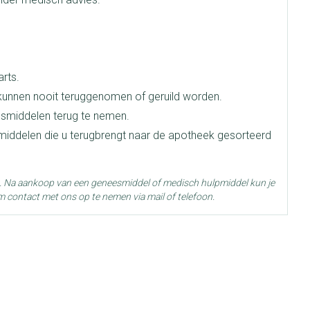
e
Badkamer
Bed
ng zon
Doorliggen - decubitis
ie
Urinewegen
rts.
Toon meer
unnen nooit teruggenomen of geruild worden.
smiddelen terug te nemen.
id, spanning
Stoppen met roken
smiddelen die u terugbrengt naar de apotheek gesorteerd
 en intieme
 Orthopedie -
Gezichtsreiniging -
Instrumenten
che verbanden
ontschminken
g. Na aankoop van een geneesmiddel of medisch hulpmiddel kun je
 anticonceptie
Reinigingsmelk, - crème, -olie
Anti tumor middelen
 25°C)
m contact met ons op te nemen via mail of telefoon.
en gel
n
Tonic - lotion
orging
Anesthesie
Micellair water
t
Specifiek voor de ogen
ie
Diverse geneesmiddelen
Toon meer