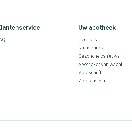
Mondmaskers
rging
Supplementen
Insectenwe
middelen
lantenservice
Uw apotheek
ssen
AQ
Over ons
 geïrriteerde
Nuttige links
Gezondheidsnieuws
Apotheker van wacht
Voorschrift
Zorgtarieven
Zelfbruiner
Scheren