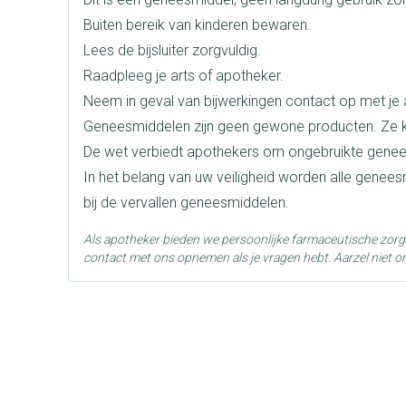
len
pray
Kalk- en schimmelnagels
Teststrips en naalden
Lippen
Stomaplaatj
Buiten bereik van kinderen bewaren.
oires
Merken
Boiron
Nagelbijten
Overige diabetes producten
Zonnebank
Accessoires
Lees de bijsluiter zorgvuldig.
Raadpleeg je arts of apotheker.
doorn
Nagelversterkend
Naalden voor insulinespuiten
Voorbereidi
elsel
Hormonaal stelsel
Gynaecolog
Breedte
12 mm
Neem in geval van bijwerkingen contact op met je a
Toon meer
Toon meer
Toon meer
Geneesmiddelen zijn geen gewone producten. Ze k
Lengte
44 mm
De wet verbiedt apothekers om ongebruikte genee
richten
Zenuwstelsel
Slapelooshe
en stress
In het belang van uw veiligheid worden alle genee
 mannen
iten
Make-up
Sondes, baxters en
Seksualiteit
Bandages en
Diepte
12 mm
bij de vervallen geneesmiddelen.
catheters
hygiene
orthopedis
ging
Make-up penselen en
Als apotheker bieden we persoonlijke farmaceutische zor
Sondes
Condooms en
Buik
Immuniteit
Allergie
gebruiksvoorwerpen
Behoud
Kamertemperatuur (15°C -
njectie
contact met ons opnemen als je vragen hebt. Aarzel niet o
Accessoires voor sondes
Intiem welzij
Arm
Eyeliner - oogpotlood
ging
Baxters
Intieme verz
Elleboog
Mascara
Acne
Oor
sulinepen -
Catheters
Massage
Enkel en voe
Oogschaduw
Toon meer
Toon meer
Toon meer
Afslanken
Homeopath