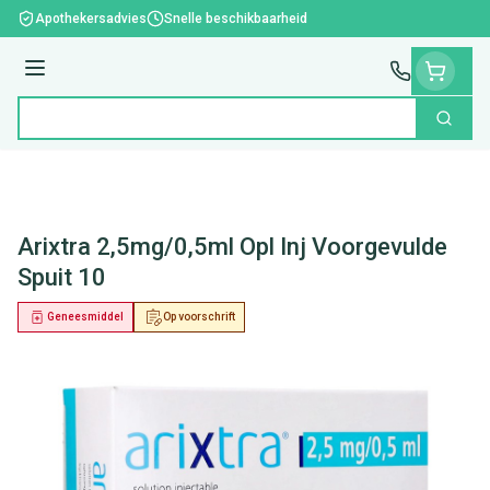
Ga naar de inhoud
Apothekersadvies
Snelle beschikbaarheid
Menu
Zoek
Product, merk, categorie...
Arixtra 2,5mg/0,5ml Opl Inj Voorgevulde
Spuit 10
Geneesmiddel
Op voorschrift