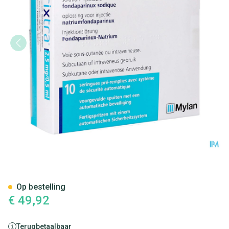
Arixtra 2,5mg/0,5ml Opl Inj V
Op bestelling
€ 49,92
Terugbetaalbaar