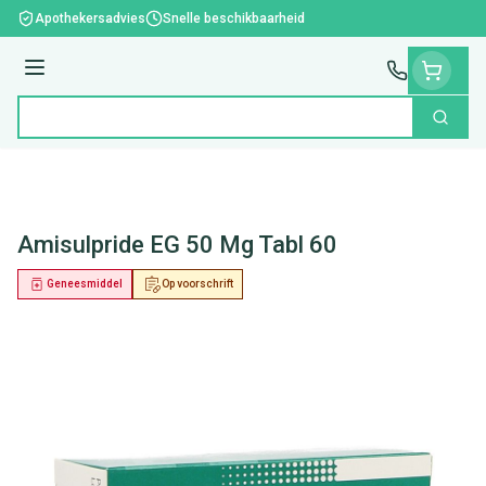
Ga naar de inhoud
Apothekersadvies
Snelle beschikbaarheid
Menu
Zoek
Product, merk, categorie...
Amisulpride EG 50 Mg Tabl 60
Geneesmiddel
Op voorschrift